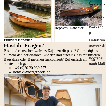
Übersicht
6-Tage-
Bootsbau
-
Worksho
Repovesi Kanadier
p
Puruvesi Kanadier
Einführun
Hast du Fragen?
gsworksh
Bist du dir unsicher, welches Kajak zu dir passt? Oder möchtest
op
du mehr darüber erfahren, wie der Bau eines Kajaks mit unseren
Bootsbau
Bausätzen oder Bauplänen funktioniert? Ruf einfach an – wir
beraten dich gerne!
nach Maß
+49 (0)30 20 989 777
kontakt@bergerboote.de