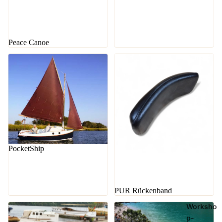
Peace Canoe
PocketShip
PUR Rückenband
Worksho
p-