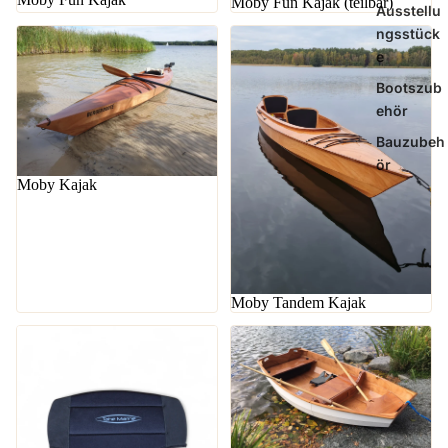
Moby Fun Kajak (teilbar)
Ausstellu
ngsstück
e
Bootszub
ehör
Bauzubeh
ör
Moby Kajak
Moby Tandem Kajak