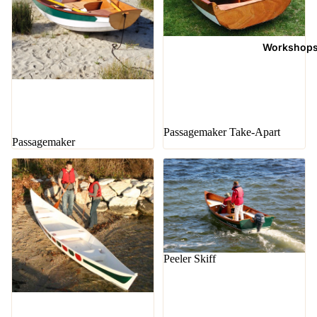
Workshop
Passagemaker Take-Apart
Sale
Passagemaker
Peeler Skiff