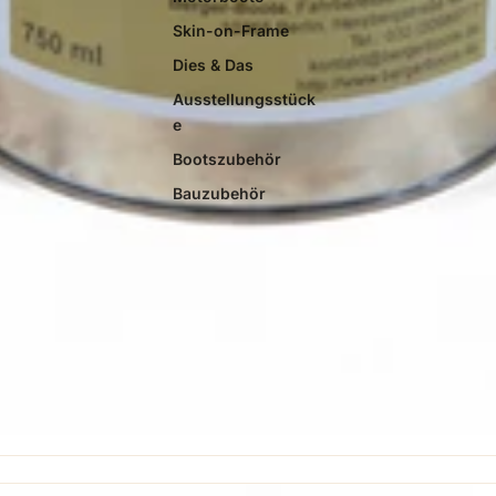
Skin-on-Frame
Dies & Das
Ausstellungsstück
e
Bootszubehör
Bauzubehör