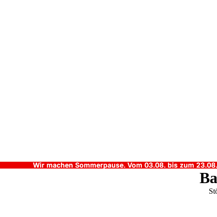
Wir machen Sommerpause. Vom 03.08. bis zum 23.08. b
Wir machen Sommerpause. Vom 03.08. bis zum 23.08. b
Ba
St