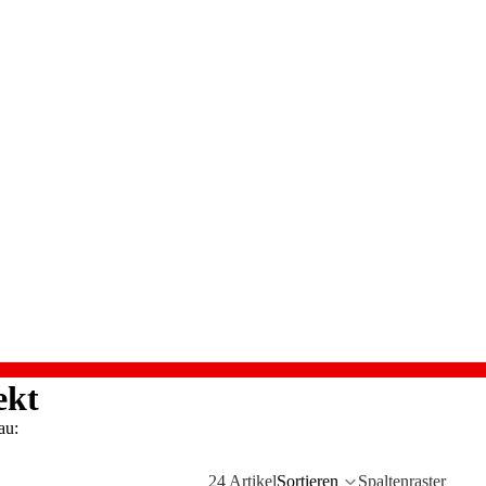
ekt
au:
24 Artikel
Sortieren
Spaltenraster