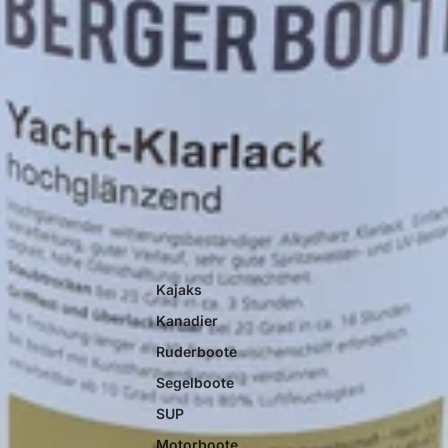
Kajaks
Kanadier
Ruderboote
Segelboote
SUP
Motorboote