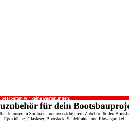
earbeiten wir keine Bestellungen.
earbeiten wir keine Bestellungen.
uzubehör für dein Bootsbauproj
öber in unserem Sortiment an unverzichtbarem Zubehör für den Bootsb
Epoxidharz, Glasfaser, Bootslack, Schleifmittel und Einwegartikel.