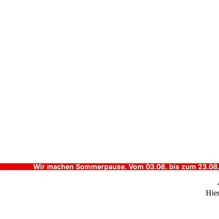
Wir machen Sommerpause. Vom 03.08. bis zum 23.08. b
Wir machen Sommerpause. Vom 03.08. bis zum 23.08. b
Hier