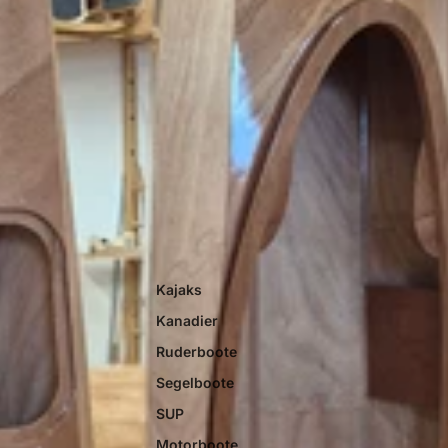
Kajaks
Kanadier
Ruderboote
Segelboote
SUP
Motorboote