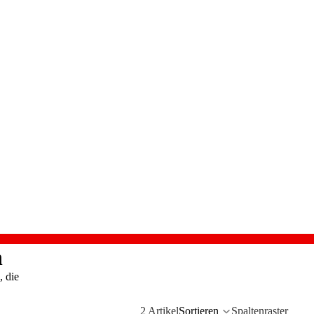
n
, die
2 Artikel
Sortieren
Spaltenraster