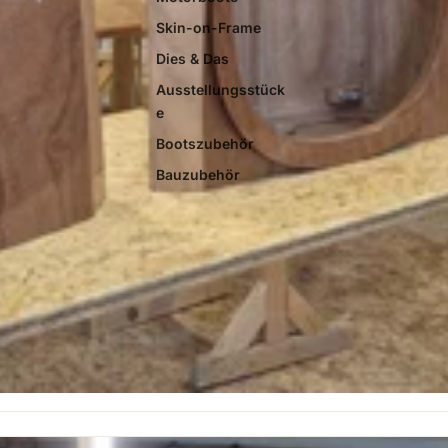
Skin-on-Frame
Dies & Das
Ausstellungsstück
e
Bootszubehör
Bauzubehör